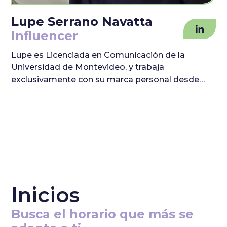
Lupe Serrano Navatta
Influencer
Lupe es Licenciada en Comunicación de la
Universidad de Montevideo, y trabaja
exclusivamente con su marca personal desde
2020. También realizó un posgrado especializado
en moda. Se especializa en la creación de
contenido audiovisual atractivo para redes
sociales (Instagram y TikTok) poniendo énfasis
en la filmación y edición del mismo. Te puede
brindar información de valor acerca de cómo
atraer a una audiencia y fidelizarla siguiendo las
tendencias del momento.
Inicios
Busca el horario que más se