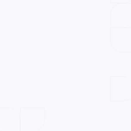
O
ALUMNOS SATISFECHOS
XPERIENCIA RECOMENDADA
ES
COMUNIDAD INCREÍBLE
N