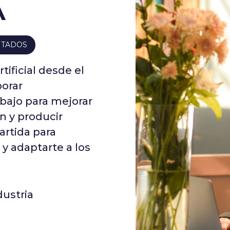
A
ITADOS
tificial desde el
porar
bajo para mejorar
n y producir
artida para
l y adaptarte a los
dustria