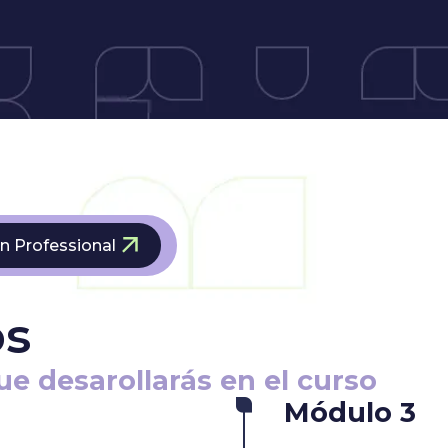
n Professional
os
ue desarollarás en el curso
Módulo 3